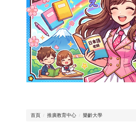
首頁
推廣教育中心
樂齡大學