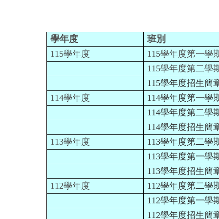
學年度
班別
115學年度
115學年度第一
115學年度第二
115學年度招生簡
114學年度
114學年度第一
114學年度第二
114學年度招生簡
113學年度
113學年度第二
113學年度第一
113學年度招生簡
112學年度
112學年度第二
112學年度第一
112學年度招生簡