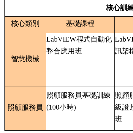
核心訓
核心
類別
基礎課程
LabVIEW
程式
自動化
LabV
整合應用班
訊
架
智慧機械
照顧服務員基礎訓練
照顧
(100
小時
)
級證
照顧服務員
班