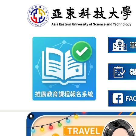
跳
到
主
要
內
容
區