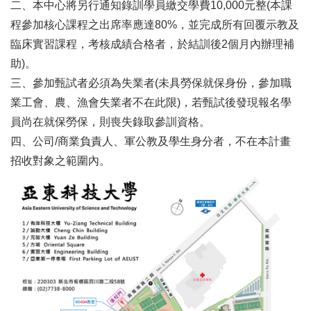
二、本中心將另行通知錄訓學員繳交學費10,000元整(本課
程參加核心課程之出席率應達80%，並完成所有回覆示教及
臨床實習課程，考核成績合格者，於結訓後2個月內辦理補
助)。
三、參加甄試者必須為失業者(未具勞保就保身份，參加職
業工會、農、漁會失業者不在此限)，若甄試後發現報名學
員尚在就保勞保，則喪失錄取參訓資格。
四、公司/商業負責人、軍公教及學生身分者，不在本計畫
招收對象之範圍內。