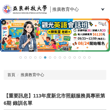
跳
到
推廣教育中心
主
要
內
容
區
首頁
推廣教育中心
【重要訊息】113年度新北市照顧服務員專班第
6期 錄訓名單