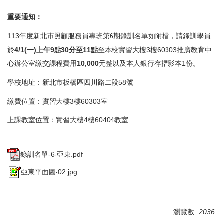
重要通知：
113年度新北市照顧服務員專班第6期錄訓名單如附檔，請錄訓學員
於
4/1(一)上午9點30分至11點
至本校實習大樓3樓60303推廣教育中
心辦公室繳交課程費用
10,000
元整以及本人銀行存摺影本1份。
學校地址：新北市板橋區四川路二段58號
繳費位置：實習大樓3樓60303室
上課教室位置：實習大樓4樓60404教室
錄訓名單-6-亞東.pdf
亞東平面圖-02.jpg
瀏覽數:
2036