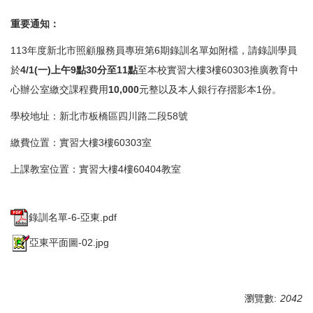
重要通知：
113年度新北市照顧服務員專班第6期錄訓名單如附檔，請錄訓學員
於
4/1(一)上午9點30分至11點
至本校實習大樓3樓60303推廣教育中
心辦公室繳交課程費用
10,000
元整以及本人銀行存摺影本1份。
學校地址：新北市板橋區四川路二段58號
繳費位置：實習大樓3樓60303室
上課教室位置：實習大樓4樓60404教室
錄訓名單-6-亞東.pdf
亞東平面圖-02.jpg
瀏覽數:
2042